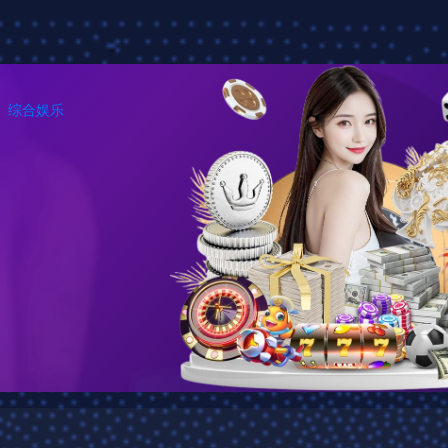
鱼APP
· 体育观看更
球迷专属的数字主场。
博鱼app网页版
提供多终端支持
事推荐，让你随时随地畅享体育内容。
网页端入口
下载APP