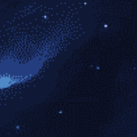
结合博鱼app
多因子