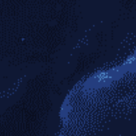
伦
北
敦
京
新
加
坡
巴
西