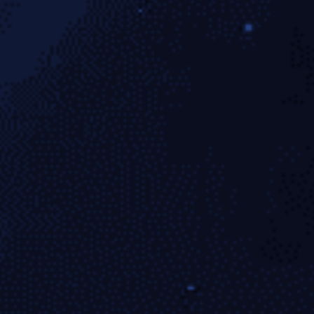
、设备绑定
别、服务稳
安全核心
数据加密
行为审
密、权限分级、
关键操作日志
存储隔离
踪、风险溯
新手上路 · 常见问题流程解答
到观看赛事，常见使用疑问一次解答，助你快速上手 博鱼app 体育直